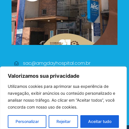
sac@amgdayhospital.com.br
(71) 2101-6751
Valorizamos sua privacidade
Av. Altam irando de Araújo, 169 Centro -
Utilizamos cookies para aprimorar sua experiência de
Simões Filho
navegação, exibir anúncios ou conteúdo personalizado e
Pç Dr. Francisco G. Dantas Fontes, 44
analisar nosso tráfego. Ao clicar em “Aceitar todos”, você
Centro - Candeias
concorda com nosso uso de cookies.
Personalizar
Rejeitar
Aceitar tudo