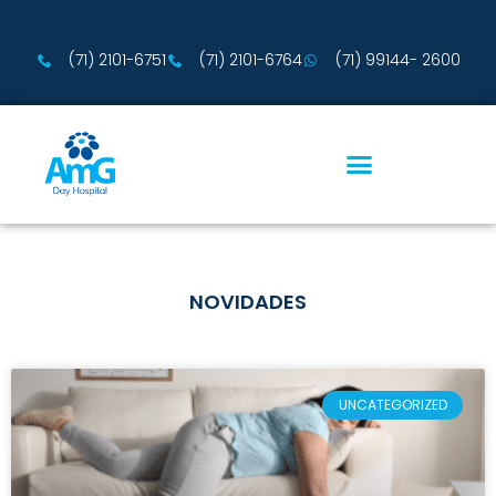
(71) 2101-6751
(71) 2101-6764
(71) 99144- 2600
NOVIDADES
UNCATEGORIZED