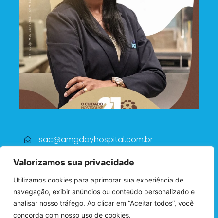
sac@amgdayhospital.com.br
(71) 2101-6751
Valorizamos sua privacidade
Av. Altam irando de Araújo, 169 Centro -
Utilizamos cookies para aprimorar sua experiência de
Simões Filho
navegação, exibir anúncios ou conteúdo personalizado e
Pç Dr. Francisco G. Dantas Fontes, 44
analisar nosso tráfego. Ao clicar em “Aceitar todos”, você
Centro - Candeias
concorda com nosso uso de cookies.